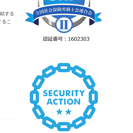
締結する
するこ