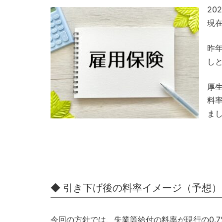
2
現
昨
し
厚
料率
ま
◆ 引き下げ後の料率イメージ（予想）
今回の方針では、失業等給付の料率が現行の0.7