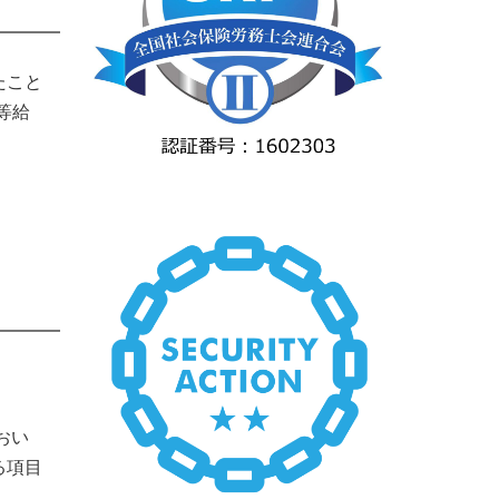
たこと
等給
おい
る項目