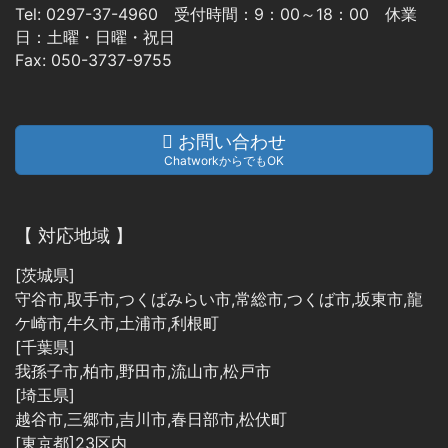
Tel: 0297-37-4960 受付時間：9：00～18：00 休業
日：土曜・日曜・祝日
Fax: 050-3737-9755
お問い合わせ
ChatworkからでもOK
【 対応地域 】
[茨城県]
守谷市,取手市,つくばみらい市,常総市,つくば市,坂東市,龍
ケ崎市,牛久市,土浦市,利根町
[千葉県]
我孫子市,柏市,野田市,流山市,松戸市
[埼玉県]
越谷市,三郷市,吉川市,春日部市,松伏町
[東京都]23区内